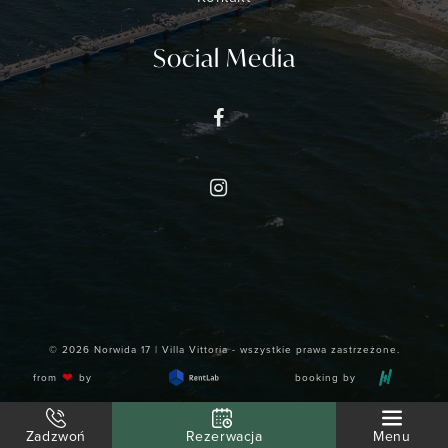
Social Media
© 2026 Norwida 17 | Villa Vittoria - wszystkie prawa zastrzeżone.
❤
from
by
booking by
Zadzwoń
Rezerwacja
Menu